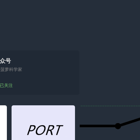
众号
注菠萝科学家
人已关注