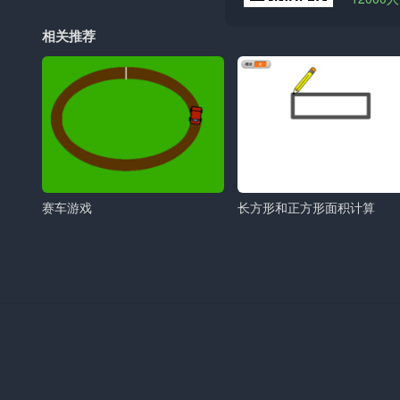
相关推荐
赛车游戏
长方形和正方形面积计算