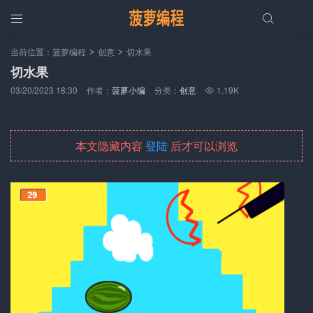


当前位置：
菠萝编程
创意
切水果
>
>
切水果
03/20/2023 18:30
作者：
菠萝小编
分类：
创意
1.19K

本文隐藏内容
登陆
后才可以浏览