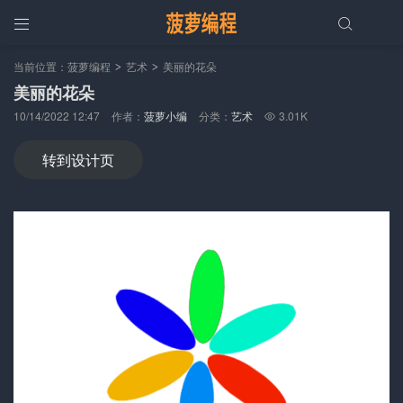


当前位置：
菠萝编程
艺术
美丽的花朵
>
>
美丽的花朵
10/14/2022 12:47
作者：
菠萝小编
分类：
艺术
3.01K

转到设计页