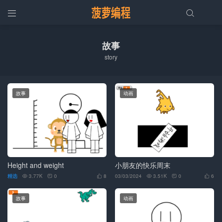


故事
story
故事
动画
Height and weight
小朋友的快乐周末
精选
3.77K
0
8
03/03/2024
3.51K
0
6






故事
动画