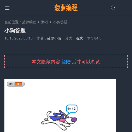


当前位置：
菠萝编程
游戏
小狗答题
>
>
小狗答题
10/15/2025 08:16
作者：
菠萝小编
分类：
游戏
3.84K

本文隐藏内容
登陆
后才可以浏览