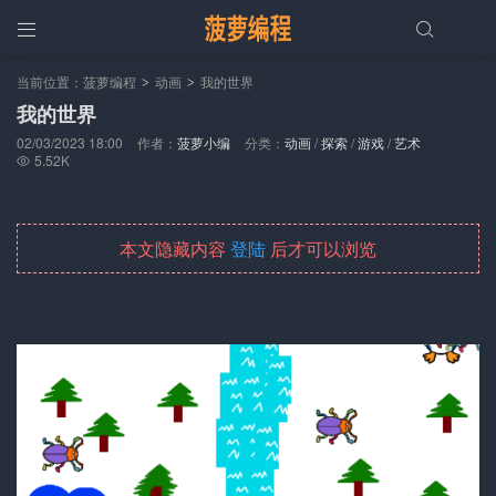


当前位置：
菠萝编程
动画
我的世界
>
>
我的世界
02/03/2023 18:00
作者：
菠萝小编
分类：
动画
/
探索
/
游戏
/
艺术
5.52K

本文隐藏内容
登陆
后才可以浏览